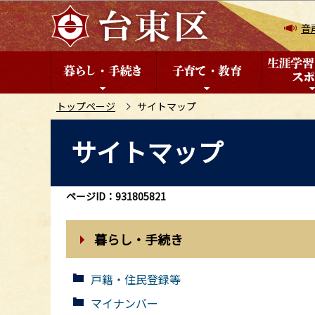
こ
の
音
ペ
ー
ジ
の
トップページ
サイトマップ
先
本
サイトマップ
頭
文
で
こ
す
こ
ページID：931805821
か
ら
暮らし・手続き
戸籍・住民登録等
マイナンバー