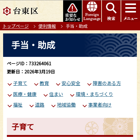
こ
このページの本文へ移動
の
ペ
トップページ
便利情報
手当・助成
ー
ジ
本
手当・助成
の
文
先
こ
頭
こ
ページID：733264061
で
か
更新日：2026年3月19日
す
ら
子育て
教育
安心安全
障害のある方
医療・健康
住まい
環境・まちづくり
福祉
道路
地域協働
事業者向け
子育て