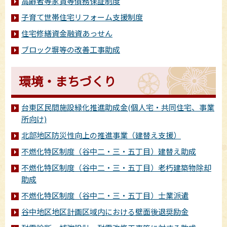
高齢者等家賃等債務保証制度
子育て世帯住宅リフォーム支援制度
住宅修繕資金融資あっせん
ブロック塀等の改善工事助成
環境・まちづくり
台東区民間施設緑化推進助成金(個人宅・共同住宅、事業
所向け)
北部地区防災性向上の推進事業（建替え支援）
不燃化特区制度（谷中二・三・五丁目）建替え助成
不燃化特区制度（谷中二・三・五丁目）老朽建築物除却
助成
不燃化特区制度（谷中二・三・五丁目）士業派遣
谷中地区地区計画区域内における壁面後退奨励金