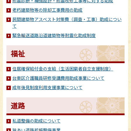
耐震診断・補強設計・耐震改修工事等に対する助成
老朽建築物等の除却工事費用の助成
民間建築物アスベスト対策費（調査・工事）助成につい
て
緊急輸送道路沿道建築物等耐震化助成制度
福祉
住居確保給付金の支給（生活困窮者自立支援制度）
台東区介護職員研修受講費用助成事業について
成年後見制度利用支援事業について
道路
私道整備の助成について
狭あい道路拡幅整備事業