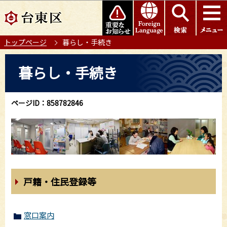
こ
このページの本文へ移動
の
ペ
トップページ
暮らし・手続き
ー
ジ
本
暮らし・手続き
の
文
先
こ
頭
こ
ページID：858782846
で
か
す
ら
戸籍・住民登録等
窓口案内