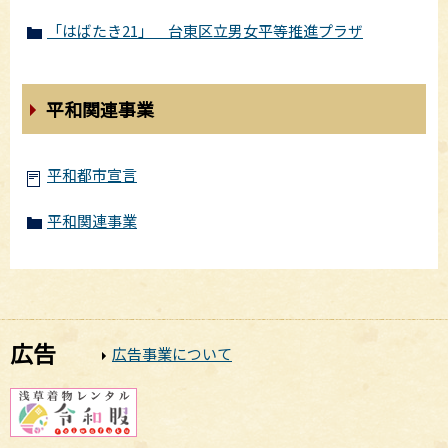
「はばたき21」 台東区立男女平等推進プラザ
平和関連事業
平和都市宣言
平和関連事業
広告
広告事業について