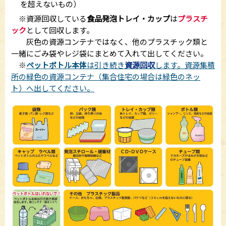
を超えないもの）
※資源回収している
食品発泡トレイ・カップ
は
プラスチ
ック
として回収します。
灰色の資源コンテナではなく、他のプラスチック類と
一緒にごみ袋やレジ袋にまとめて入れて出してください。
※
ペットボトル本体
は引き続き
資源回収
します。資源集積
所の緑色の資源コンテナ（集合住宅の場合は緑色のネッ
ト）へ出してください。