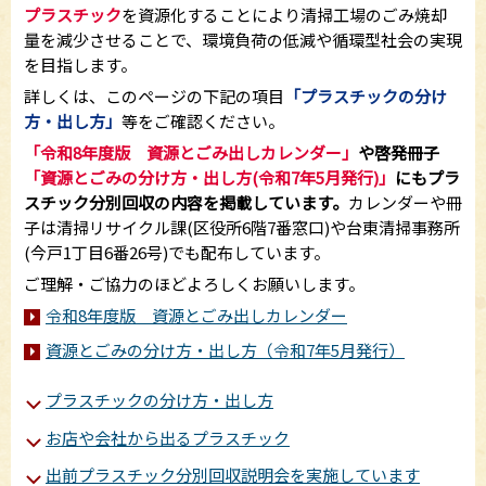
プラスチック
を資源化することにより清掃工場のごみ焼却
量を減少させることで、環境負荷の低減や循環型社会の実現
を目指します。
詳しくは、このページの下記の項目
「プラスチックの分け
方・出し方」
等をご確認ください。
「令和8年度版 資源とごみ出しカレンダー」
や啓発冊子
「資源とごみの分け方・出し方(令和7年5
月発行)」
にもプラ
スチック分別回収の内容を掲載しています。
カレンダーや冊
子は清掃リサイクル課(区役所6階7番窓口)や台東清掃事務所
(今戸1丁目6番26号)でも配布しています。
ご理解・ご協力のほどよろしくお願いします。
令和8年度版 資源とごみ出しカレンダー
資源とごみの分け方・出し方（令和7年5月発行）
プラスチックの分け方・出し方
お店や会社から出るプラスチック
出前プラスチック分別回収説明会を実施しています