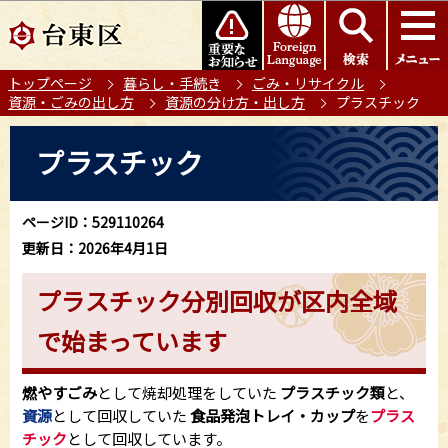
こ
このページの本文へ移動
の
ペ
トップページ
暮らし・手続き
ごみ・リサイクル
ー
資源・ごみの出し方
資源の分け方・出し方
プラスチック
ジ
の
本
プラスチック
先
文
頭
こ
で
こ
ページID：529110264
す
か
更新日：2026年4月1日
ら
プラスチック分別回収が区内全域
で始まっています
燃やすごみ
として焼却処理をしていた
プラスチック類
と、
資源
として回収していた
食品発泡トレイ・カップ
を
プラス
チック
として回収しています。