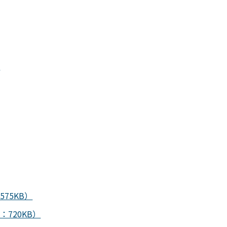
）
75KB）
720KB）