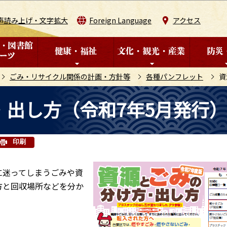
このページの本文へ移動
声読み上げ・文字拡大
Foreign Language
アクセス
ごみ・リサイクル関係の計画・方針等
各種パンフレット
資
出し方（令和7年5月発行
印刷
に迷ってしまうごみや資
方と回収場所などを分か