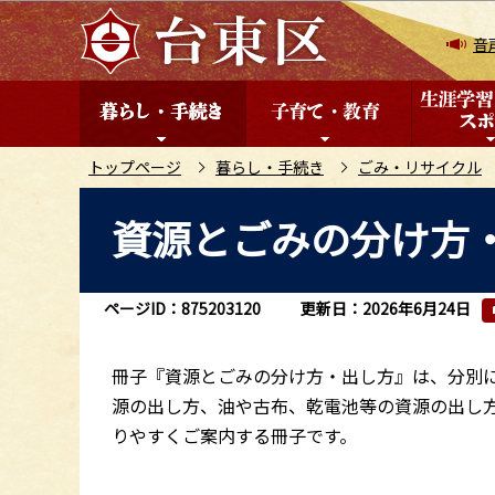
こ
の
音
ペ
ー
ジ
の
トップページ
暮らし・手続き
ごみ・リサイクル
先
本
資源とごみの分け方・
頭
文
で
こ
す
こ
ページID：875203120
更新日：2026年6月24日
か
ら
冊子『資源とごみの分け方・出し方』は、分別
源の出し方、油や古布、乾電池等の資源の出し
りやすくご案内する冊子です。