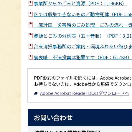
事業所からのごみと資源（PDF：1,196KB）
区では収集できないもの／動物死体（PDF：58
一廃計画 災害時のごみ処理 ごみの流れ 資源の
資源とごみの分別表（五十音順）（PDF：3,21
台東清掃事務所のご案内・環境ふれあい館ひまわ
裏表紙 不法投棄は犯罪です（PDF：617KB
PDF形式のファイルを開くには、Adobe Acrobat R
お持ちでない方は、Adobe社から無償でダウン
Adobe Acrobat Reader DCのダウンロードへ
お問い合わせ