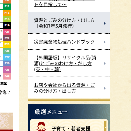
トを目指して～
資源とごみの分け方・出し方
（令和7年5月発行）
災害廃棄物処理ハンドブック
【外国語版】リサイクル品(資
源)とごみのわけ方・だし方
(英・中・韓)
お店や会社から出る資源・ご
みの分け方・出し方
令和7