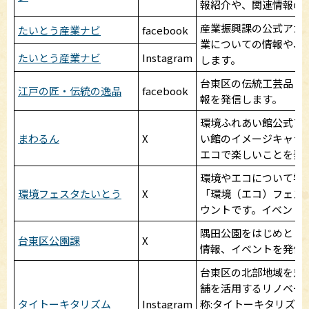
報紹介や、関連情報の
産業振興課の公式アカ
たいとう産業ナビ
facebook
業についての情報や、
たいとう産業ナビ
Instagram
します。
台東区の伝統工芸品・
江戸の匠・伝統の逸品
facebook
報を発信します。
環境ふれあい館公式ア
まわるん
X
い館のイメージキャラ
エコで楽しいことを発
環境やエコについて学
環境フェスタたいとう
X
「環境（エコ）フェス
ウントです。イベント
隅田公園をはじめとし
台東区公園課
X
情報、イベントを発信
台東区の北部地域を対
舗を活用するリノベー
タイトーキタリズム
Instagram
称:タイトーキタリズム）の