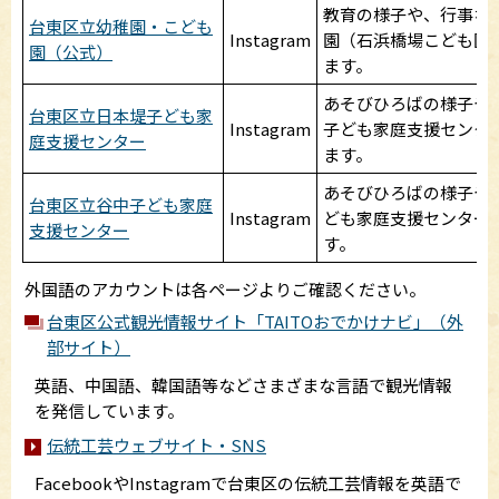
教育の様子や、行事な
台東区立幼稚園・こども
Instagram
園（石浜橋場こども園
園（公式）
ます。
あそびひろばの様子や
台東区立日本堤子ども家
Instagram
子ども家庭支援センタ
庭支援センター
ます。
あそびひろばの様子や
台東区立谷中子ども家庭
Instagram
ども家庭支援センター
支援センター
す。
外国語のアカウントは各ページよりご確認ください。
台東区公式観光情報サイト「TAITOおでかけナビ」（外
部サイト）
英語、中国語、韓国語等などさまざまな言語で観光情報
を発信しています。
伝統工芸ウェブサイト・SNS
FacebookやInstagramで台東区の伝統工芸情報を英語で