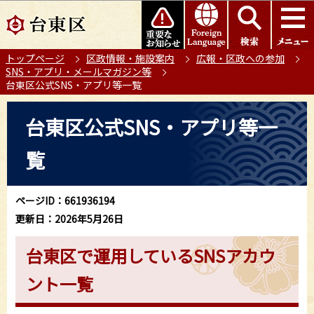
こ
このページの本文へ移動
の
ペ
トップページ
区政情報・施設案内
広報・区政への参加
ー
SNS・アプリ・メールマガジン等
ジ
台東区公式SNS・アプリ等一覧
の
本
先
台東区公式SNS・アプリ等一
文
頭
こ
で
覧
こ
す
か
ら
ページID：661936194
更新日：2026年5月26日
台東区で運用しているSNSアカウ
ント一覧