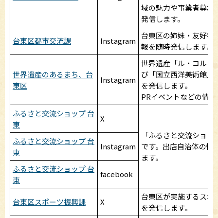
域の魅力や事業者募集
発信します。
台東区の姉妹・友好都
台東区都市交流課
Instagram
報を随時発信します。
世界遺産「ル・コルビ
世界遺産のあるまち、台
び「国立西洋美術館」
Instagram
東区
を発信します。
PRイベントなどの情
ふるさと交流ショップ 台
X
東
「ふるさと交流ショッ
ふるさと交流ショップ 台
Instagram
です。出店自治体の情
東
ます。
ふるさと交流ショップ 台
facebook
東
台東区が実施するスポ
台東区スポーツ振興課
X
を発信します。