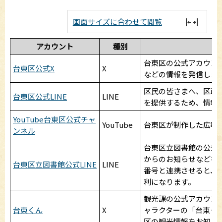
画面サイズに合わせて閲覧
アカウント
種別
台東区の公式アカウン
台東区公式X
X
などの情報を発信しま
区民の皆さまへ、区政
台東区公式LINE
LINE
を提供するため、情報
YouTube台東区公式チャ
YouTube
台東区が制作した広報
ンネル
台東区立図書館の公式
からのお知らせなどを
台東区立図書館公式LINE
LINE
番号と連携させると、
利になります。
観光課の公式アカウン
台東くん
X
ャラクターの「台東く
区の観光情報をお知ら