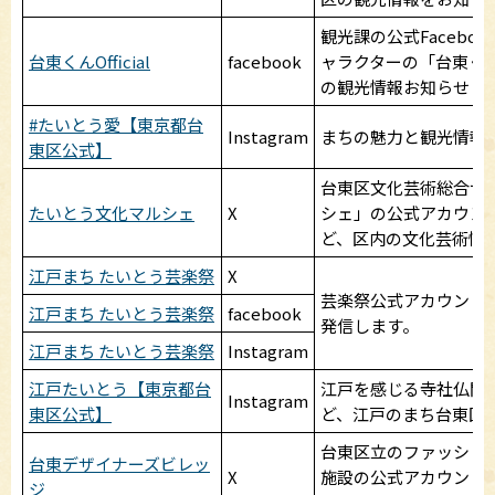
観光課の公式Facebo
台東くんOfficial
facebook
ャラクターの「台東く
の観光情報お知らせし
#たいとう愛【東京都台
Instagram
まちの魅力と観光情報
東区公式】
台東区文化芸術総合サ
たいとう文化マルシェ
X
シェ」の公式アカウン
ど、区内の文化芸術情
江戸まち たいとう芸楽祭
X
芸楽祭公式アカウント
江戸まち たいとう芸楽祭
facebook
発信します。
江戸まち たいとう芸楽祭
Instagram
江戸たいとう【東京都台
江戸を感じる寺社仏閣
Instagram
東区公式】
ど、江戸のまち台東区
台東区立のファッショ
台東デザイナーズビレッ
X
施設の公式アカウント
ジ