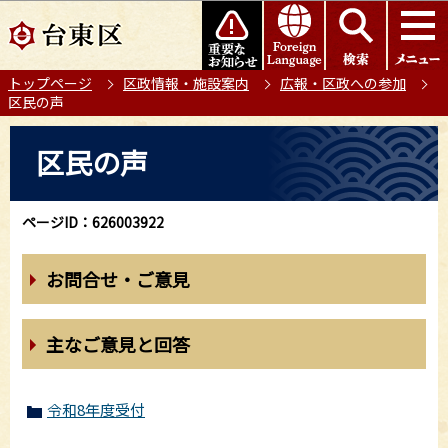
こ
このページの本文へ移動
の
ペ
トップページ
区政情報・施設案内
広報・区政への参加
ー
区民の声
ジ
の
本
区民の声
先
文
頭
こ
で
こ
ページID：626003922
す
か
ら
お問合せ・ご意見
主なご意見と回答
令和8年度受付