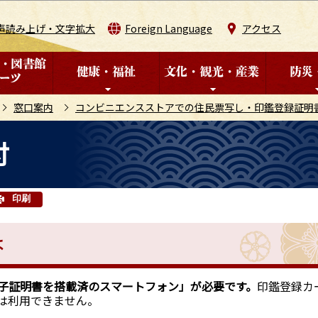
このページの本文へ移動
声読み上げ・文字拡大
Foreign Language
アクセス
窓口案内
コンビニエンスストアでの住民票写し・印鑑登録証明
付
印刷
は
子証明書を搭載済のスマートフォン」が必要です。
印鑑登録カ
は利用できません。