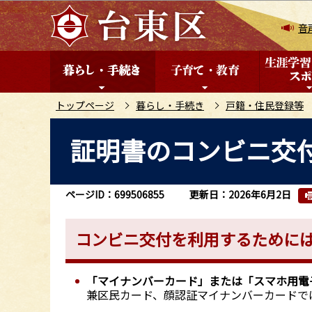
こ
の
音
ペ
ー
ジ
の
トップページ
暮らし・手続き
戸籍・住民登録等
先
本
証明書のコンビニ交
頭
文
で
こ
す
こ
ページID：699506855
更新日：2026年6月2日
か
ら
コンビニ交付を利用するために
「マイナンバーカード」または「スマホ用電
兼区民カード、顔認証マイナンバーカードで