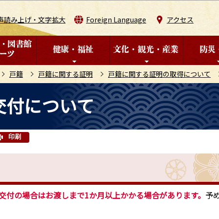
このページの本文へ移動
声読み上げ・文字拡大
Foreign Language
アクセス
戸籍
戸籍に関する証明
戸籍に関する証明の取得について
交付について
印刷
交付の場合はお渡しまで1か月以上かかる場合があります。
予