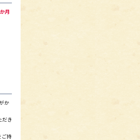
か月
がか
ただき
をご持