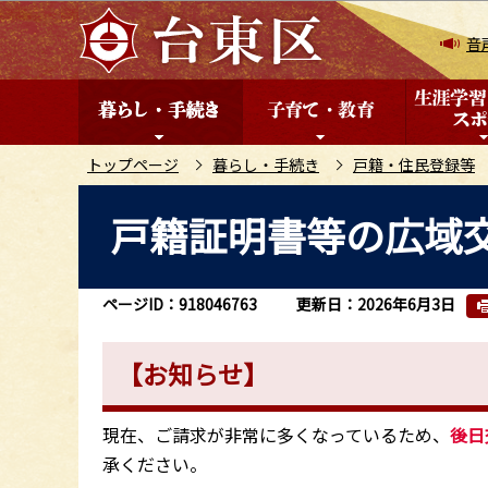
こ
の
音
ペ
ー
ジ
の
トップページ
暮らし・手続き
戸籍・住民登録等
先
本
戸籍証明書等の広域
頭
文
で
こ
す
こ
ページID：918046763
更新日：2026年6月3日
か
ら
【お知らせ】
現在、ご請求が非常に多くなっているため、
後日
承ください。