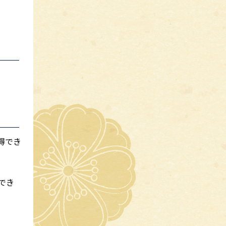
得でき
でき