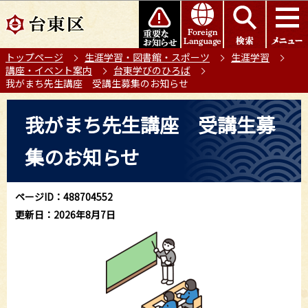
こ
このページの本文へ移動
の
ペ
トップページ
生涯学習・図書館・スポーツ
生涯学習
ー
講座・イベント案内
台東学びのひろば
ジ
我がまち先生講座 受講生募集のお知らせ
の
本
先
我がまち先生講座 受講生募
文
頭
こ
で
集のお知らせ
こ
す
か
ら
ページID：488704552
更新日：2026年8月7日