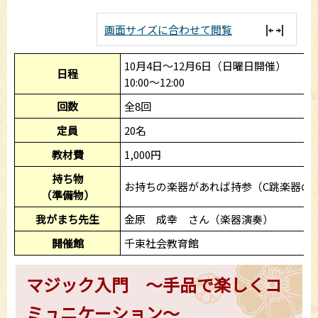
画面サイズに合わせて閲覧
10月4日～12月6日（日曜日開催）
日程
10:00～12:00
回数
全8回
定員
20名
教材費
1,000円
持ち物
お持ちの楽器があれば持参（C跳楽器の
（準備物）
我がまち先生
金原 成幸 さん（楽器演奏）
開催館
千束社会教育館
マジック入門 ～手品で楽しくコ
ミュニケーション～