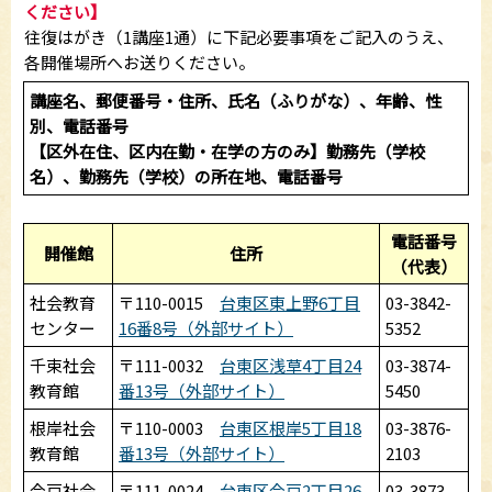
ください】
往復はがき（1講座1通）に下記必要事項をご記入のうえ、
各開催場所へお送りください。
講座名、郵便番号・住所、氏名（ふりがな）、年齢、性
別、電話番号
【区外在住、区内在勤・在学の方のみ】勤務先（学校
名）、勤務先（学校）の所在地、電話番号
電話番号
開催館
住所
（代表）
社会教育
〒110-0015
台東区東上野6丁目
03-3842-
センター
16番8号（外部サイト）
5352
千束社会
〒111-0032
台東区浅草4丁目24
03-3874-
教育館
番13号（外部サイト）
5450
根岸社会
〒110-0003
台東区根岸5丁目18
03-3876-
教育館
番13号（外部サイト）
2103
今戸社会
〒111-0024
台東区今戸2丁目26
03-3873-